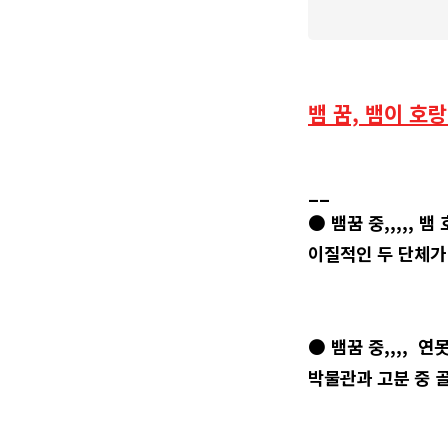
뱀 꿈, 뱀이 호
__
● 뱀꿈 중,,,,, 
이질적인 두 단체가
● 뱀꿈 중,,,, 
박물관과 고분 중 