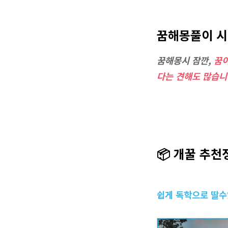
꿈해몽풀이 
꿈해몽시 잠깐,
꿈이
다는 견해도 많습니
📦 개꿀 추천
쉽게 독학으로 딸