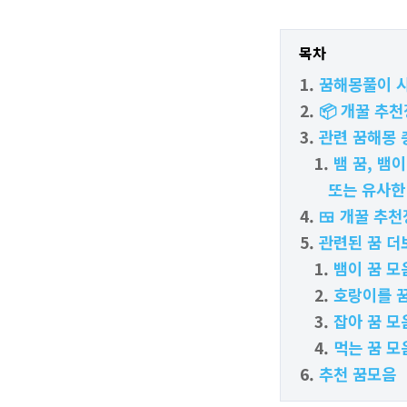
목차
꿈해몽풀이 
📦 개꿀 추천
관련 꿈해몽 
뱀 꿈, 뱀
또는 유사한
🍱 개꿀 추천
관련된 꿈 더
뱀이 꿈 모음
호랑이를 꿈
잡아 꿈 모음
먹는 꿈 모음
추천 꿈모음