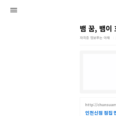
본문 바로가기
뱀 꿈, 뱀이
자격증 정보푸는 아재
http://chunsua
인천신점 점집 