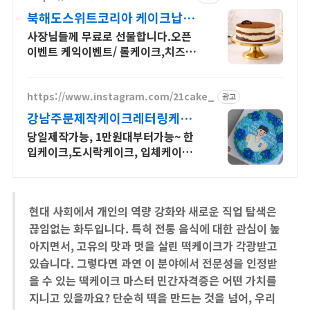
북해도스위트코리아 케이크납품
케이크 납품/ 카페납품
사장님들께 무료로 선물합니다.오픈
이벤트 케익이벤트/ 롤케이크,치즈케
이크,티라미수 /케이크 도매/ 대량 주
문 가능/ 당일 배송, 익일 도착/
https://www.instagram.com/21cake_
광고
강남주문제작케이크레터링케이
크
당일제작가능, 1만원대부터가능~ 한
입케이크,도시락케이크, 입체케이크,
2단케이크
현대 사회에서 개인의 역량 강화와 새로운 직업 탐색은
끊임없는 화두입니다. 특히 전통 음식에 대한 관심이 높
아지면서, 고유의 맛과 멋을 살린 떡케이크가 각광받고
있습니다. 그렇다면 과연 이 분야에서 전문성을 인정받
을 수 있는 떡케이크 마스터 민간자격증은 어떤 가치를
지니고 있을까요? 단순히 떡을 만드는 것을 넘어, 우리