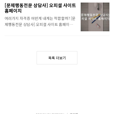
무료 컨설팅 진행중이니 들어가서 확인하시
격증 종류는 국가가 자격관련법령으로 인정한
[문제행동전문 상담사] 오피셜 사이트
고, 정보 얻어가세요~ 시간절약을 위해 목차
자격증에 속하고, 민간에서 인정하는 자격증
홈페이지
사용하세요, 보시기 편리합니다. 추천자격증
은 어떤 단체, 개인 등이 만든 자격 종류를 뜻합
여러가지 자격증 어떤게 내게는 적합할까? [문
정보 자격증준비 생각이 있고, 시험준비를 시
니다. 딸만한 자격증추천 모음보기 📦 BEST
제행동전문 상담사] 오피셜 사이트 홈페이지 ,
작할 의사가 있으시면, 준비에 필요한 내용을
추천자격증, . 여성 유망자격증 추천입니다~..
어떤 자격증인지에 대해 정리드립니다. 전문
중심으로 온라인으로 자료 요청하거나 찾으면
온라인 상담 받으시길 추천 드립니다~ 무료 컨
됩니다. 전망있는 자격증시험 알아보기 🍅 미
설팅 진행중이니 방문해 보시고, 자격증 및 취
래 전망 밝은 자격증 정보 입니다. .. 독학으로
업 등 정보 얻어가세요~ 보실때는 반드시 목차
딸만한 집에서 준비할 만한 자격증 입니다~ 바
사용하세요, 상당히 편해요. 유망한자격증 자
로보기 쉽게 딸수있는 자격증 BEST, 집에서
목록 더보기
격증을 도전할만한 시간여유가 있고, 취득준
준비할수있는 자격증 테마별 추천 자격증 모음
비를 하시려면 먼저 핵심 정보와 자료를 공식
집에서 쉽게 단시간에 준비할수있는 자격증들
사이트 들어가 정보찾고 요청 하시면 됩니다.
은 어..
그리고, 여러가지 국가공인자격증은 자격법령
으로 인정한 자격을 의미하며 민간자격증은 어
떤 단체 등이 만든 자격증을 뜻합니다. 엄선 자
격증시험 모음보기 🍩 함께 참고 하시면 좋은
자격증 내용입니다. .. 여성 유망자격증 추천강
추 입니다. ... 바로보기 여성 취업 잘되는 ..