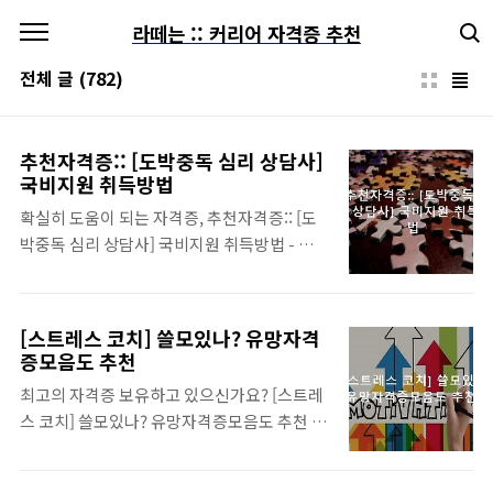
본문 바로가기
라떼는 :: 커리어 자격증 추천
전체 글
(782)
추천자격증:: [도박중독 심리 상담사]
국비지원 취득방법
확실히 도움이 되는 자격증, 추천자격증:: [도
박중독 심리 상담사] 국비지원 취득방법 - 자격
증 관련 정보, 디테일 설명 모두 정리드립니다.
온라인 컨설팅로 추천 드립니다. 무료 상담 가
능하니 방문하시면 도움이 됩니다. 자격증 취
[스트레스 코치] 쓸모있나? 유망자격
득을 위한 정보 자세히 보시기 바랍니다. 전체
증모음도 추천
내용은 차례목차 클릭하시면 상당히 편해요.
최고의 자격증 보유하고 있으신가요? [스트레
추천자격증 정보 준비를 위한 시간여유가 있
스 코치] 쓸모있나? 유망자격증모음도 추천 자
고, 진행하실 의사가 있으시다면 자격증 필수
격증, 필수 정보 모두 정리드립니다. 취업이나
데이터를 중심으로 공식 사이트 방문 요청 하
필요한 자격증에 대한 컨설팅도 가능 합니다.
시면 됩니다. 알아두시면 좋은 사실은 국가자