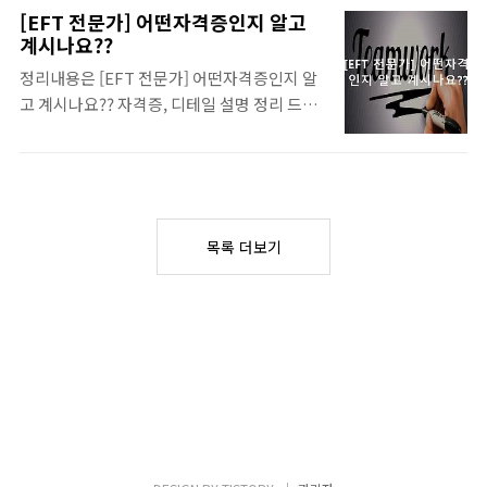
히 보시기 바랍니다. 목차 리스트 사용하시면
[EFT 전문가] 어떤자격증인지 알고
쉽게 전체보기 가능합니다. 관련 자격증 정보
계시나요??
자격증준비 생각이 있고, 본격적으로 하시려
정리내용은 [EFT 전문가] 어떤자격증인지 알
거든 우선은 자격증 필수 자료를 컨설팅 등록
고 계시나요?? 자격증, 디테일 설명 정리 드려
하시면 되겠습니다 전망있는 자격증 모음입니
요. 컨설팅도 가능 합니다. 무료 상담 가능하니
다. 🍅 필수 추천 자격증 모아보기입니다. .....
들어가서 보시고, 정보 얻어가세요~ 목차 리스
독학으로 딸만한 집에서 준비할 만한 자격증
트 사용하시면 한번에 편히 볼수 있습니다. 자
참고하시기 괜찮은정보가 될것입니다. 본인에
격증 전망 정보 자격증준비 시간여유가 있고,
게는 어떤 자격증이 필요한지 찾아보시기 바랍
취득 진행을 하려면 먼저 핵심 정보와 자료를
니다... 바로보기 쉽게 딸수있는 자격증 BEST,
목록 더보기
공식 사이트 방문 요청 하시면 됩니다. 한가지,
집에서 준비할수있는 자격증 테마별 추천 자격
알아 두시면 좋은것은 학원을 다니기는 쉽지
증 모음 집에서 쉽게 단시간에 준비할수있는..
않습니다. 그래서 요즘은 온라인강의를 수강
하여 인터넷 강의 등 준비 할수 있는 방법이 있
습니다. 강한 자격증 알아보기 👍 우리에겐 돈
되는 전망있는 자격증이 필요 합니다. 자격증
따면 바로 취업이 되는건 아니지만, 자격증이
부족한 경력을 채워주기에 유리 합니다.. 여성
유망자격증 추천입니다~ 바로보기 여..