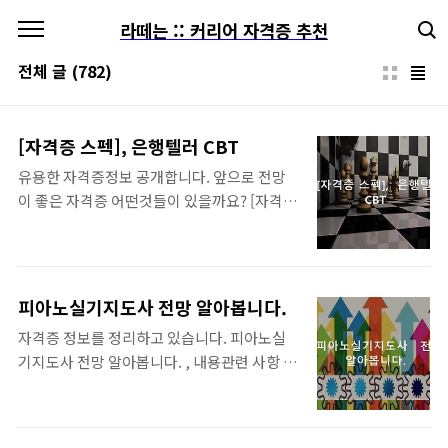
본문 바로가기
라떼는 :: 커리어 자격증 추천
전체 글
(782)
[자격증 스펙], 은행텔러 CBT
유용한 자격증정보 공개합니다. 앞으로 전망
이 좋은 자격증 어떤것들이 있을까요? [자격증
스펙], 은행텔러 CBT , 내용에 대하여 참고 해
보세요. 우리의 소중한시간, 아래 차례목차 바
로가기가 글보기가 편리합니다. 은행텔러
CBT 자격증 정보 __ 내게 필요한 자격증 쉽게
피아노실기지도사 전망 알아봅니다.
따면 얼마나 좋을까요. 은퇴후 노후대비 유망
자격증 정보를 정리하고 있습니다. 피아노실
자격증 BEST모음 미래에도 전망이 밝은 자격
기지도사 전망 알아봅니다. , 내용관련 사항 모
증 모음입니다. .. 은퇴후 노후대비 유망자격증
두 정리하여 드립니다. 목차 리스트 클릭하시
BEST모음입니다. .... 바로보기 50대 추천자격
면 내용 끝까지 편하게 보실수 있습니다. 피아
증 노후대비 자격증 수명은 길어지고, 은퇴는
노실기지도사 자격증 정보 __ 쉽게 독학으로
더욱 빨라 지고 있습니다. 그래서 40대 50대는