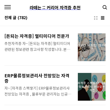
본문 바로가기
라떼는 :: 커리어 자격증 추천
전체 글
(782)
[돈되는 자격증] 멀티미디어 전문가
추천자격증 자~ [돈되는 자격증] 멀티미디어
관련된 정보관련 참고사항 작성합니다. 본문
은 목차 누르시면 내용 끝까지 편하게 보실수
있습니다. 멀티미디어 자격증 정보 기업의 인
사 담당관은 이력서에 기입된 자격증을 보고,
지원자의 성실함을 판단하기도 합니다. 쉽게
ERP물류정보관리사 전망있는 자격
독학으로 딸수있는 유망자격증 모음 미래에도
증
전망이 밝은 자격증 모음입니다. ...쉽게 독학으
자~ [자격증 스펙쌓기] ERP물류정보관리사
로 딸수있는 유망자격증 모음입니다. .. 바로보
전망있는 자격증 , 물류부문 관리자는 인공지
기 쉽게 딸수있는 자격증 BEST, 집에서 준비
능, 로봇 자동화 되어도 더욱더 중요해지는 부
할수있는 자격증 집에서 쉽게 단시간에 준비할
분입니다. 물류정보관리사 관련 참고사항 정
수있는 자격증들은 어떤것들이 있을까요 ? 일