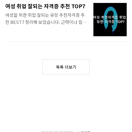
리해 드립니다. 본문은 목차클릭 활용이 편합
부는 집에서 혼자 준비 할수도 있고, 이 자격증
여성 취업 잘되는 자격증 추천 TOP7
니다. ERP물류정보관리사 자격증 정보 여러
을 따면 또 집에서 프리랜서나 N잡러로도 움
여성을 위한 취업 잘되는 유망 추천자격증 추
가지 자격증 종류, 어떤 자격증이 좋을까요 ?
직이는데 우리 할수 있으니, tisorry.kr 테마별
천 BEST7 정리해 보았습니다. 근력이나 힘으
자격증 준비 두가지 키워드 신경 쓰세요. 첫째,
자격증 모음 여성 유망 자격증 TOP..
로 하는 업무가 아니면 모든 일을 여자도 할수
관련 정보 둘째,준비스케쥴 [자격증 스펙쌓기]
있습니다. 특히 상담이나 컨설팅 및 어드바이
ERP물류정보관리사 전망있는 자격증 (ERP
저 능력은 말과 표정으로 행해지는 업무이다
물류정보관리사) 민간자격기본정보(ERP물류
보니, 남녀 나누는 분야는 아닙니다. 앞으로 여
정보관리사) 자격명 ERP물류정보관리사 자격
성 취업이 잘되는 자격증으로 사회복지사 등
발급기관 한국생산성본부 (TEL : 02-724-
가장 핫하고, 사회복지사 중에서도 노년, 청소
1090) 기관정보 과학기술정보통신부 등록번
목록 더보기
년, 직업상담 등등 세부 전공이 여러개로 나뉩
호 2008-0196 공동발급기관 주무부처 과학기
니다. 어떤 자격증들이 좋은지 아래 한번 알아
술정보통신부 한국생산성본부 보유자격 ERP
보세요. 쉽게 딸수있는 자격증 BEST, 집에서
정보..
준비 목차 리스트 클릭하시면 상당히 편합니
다. 인기 최고 유망 자격증 추천모음 50대 추천
자격증 노후대비 시니어자격증, 중장년을 위
한 추천 TOP6 컴퓨터자격증 순서, 컴퓨터관
련 종류 평생가는 자격증 TOP10 유효기간..