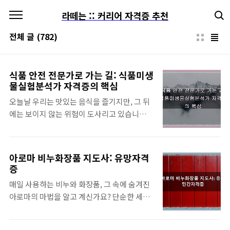
본문 바로가기
라떼는 :: 커리어 자격증 추천
전체 글
(782)
식품 안전 전문가로 가는 길: 식품미생
물실험분석가 자격증의 핵심
오늘날 우리는 맛있는 음식을 즐기지만, 그 뒤
에는 보이지 않는 위험이 도사리고 있습니다.
바로 식품 미생물입니다. 식품 안전에 대한 중
요성이 날로 커지는 요즘, 식품 속 유해 미생물
을 정확하게 분석하고 관리하는 전문가는 선택
아로마 비누화장품 지도사: 유망자격
이 아닌 필수가 되었습니다. 그렇다면 이러한
증
식품 안전을 책임질 전문가가 되기 위한 핵심
매일 사용하는 비누와 화장품, 그 속에 숨겨진
역량은 무엇일까요? 바로 식품미생물실험분
아로마의 마법을 알고 계신가요? 단순한 세정
석가 민간자격증입니다. 이 자격증은 식품 산
제를 넘어 예술과 치유의 영역으로 확장되는
업의 최전선에서 소비자의 건강을 지키는 데
아로마 비누화장품 분야는 현대인들에게 새로
필수적인 실무 능력을 증명하며, 유망한 미래