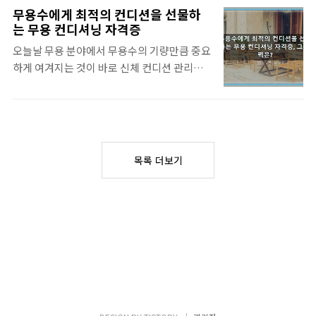
운 가치를 선사하며, 관련 전문가의 수요가 급
를 약속합니다. 핵심위주 내용이니 꼭 참고 해
무용수에게 최적의 컨디션을 선물하
증하고 있습니다. 특히 '아로마 비누화장품 지
보세요. 알아보자 :: 식품 안전 전문가로 가는
는 무용 컨디셔닝 자격증
도사' 자격증은 이러한 흐름 속에서 빛을 발하
길: 식품미생물실험분석가 자격증의 핵심 ■
오늘날 무용 분야에서 무용수의 기량만큼 중요
는 유망 민간자격증으로 주목받고 있습니다.
자격증 명칭 및 발급 기관 이 유망한 자격증의
하게 여겨지는 것이 바로 신체 컨디션 관리입
이 글에서는 아로마 비누화장품 지도사 자격증
정식 명칭은 식품미생물실험분석가입니다...
니다. 격렬한 훈련과 섬세한 표현을 요구하는
을 상세히 파헤쳐보고, 이 자격증이 여러분의
무용의 특성상, 무용수들은 항상 부상의 위험
미래에 어떤 기회를 열어줄 수 있는지 알아보
에 노출되어 있으며 최상의 퍼포먼스를 유지하
겠습니다. 자 이제 핵심 써머리 보시겠습니다.
기 위한 지속적인 관리가 필수적입니다. 이러
알아보자 :: 아로마 비누화장품 지도사 ■ 자격
한 배경 속에서 무용 컨디셔닝 전문가의 역할
증 이름 및 발급기관 아로마 비누화장품 지도
목록 더보기
은 더욱 중요해지고 있으며, 관련 민간 자격증
사 자격증은 사단법인 대한향장문화예술진흥
에 대한 관심 또한 뜨거워지고 있습니다. 본 글
협회(전화번호: 031-1600-9517) ..
에서는 유망 민간 자격증 중 하나인 무용 컨디
셔닝 자격증에 대해 자세히 알아보고, 이 자격
증이 무용계에서 어떤 역할을 할 수 있는지 심
층적으로 살펴보겠습니다. 그럼 아래 바로 확
인해 보실까여? 알아보자 :: 무용 컨디셔닝 자
격증 ■ 무용 컨디셔닝 자격증: 기본 정보 이 자
격증의 정식 명칭은 무용컨디셔닝..