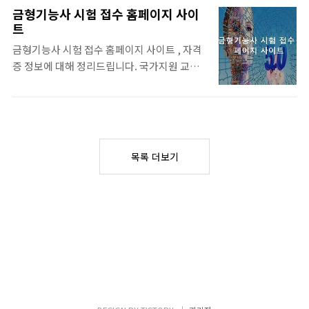
니다. 딸만한 자격증 생각하시는 자격증 관련
금형기능사 시험 접수 홈페이지 사이
정보 많이 보시고, 바로 준비 하시려거든 자격
트
증 필수 자료를 우선적으로 방문해서 정보과
금형기능사 시험 접수 홈페이지 사이트 , 자격
학습자료 찾으시면 되겠습니다. 강한 자격증
증 정보에 대해 정리드립니다. 국가지원 교육
시험 모음보기 👍 추천 자격증 모아보기입니
관련 바로 전문적인 정보 확인 가능합니다. 쉽
다. . 여자 재취업 유리한 유망 자격 추천입니다
게 신청가능하니, 방문해서 도움받고, 추천자
~ 바로보기 여성 취업 잘되는 자격증 추천
격증 정보 등 얻어 가세요. 시간낭비하지 마세
TOP7 여성을 위한 취업 잘되는 유망 추천자격
요. 목차 리스트 사용하시면 보시기 편리합니
증 추천 BEST7 정리해 보았습니다. 근력이나
다. 유망한자격증 총정리 준비를 위한 시간여
힘으로 하는 업무가 아니면 모든 일을 여자도
목록 더보기
유가 있고, 취득 진행을 하려면 먼저 핵심 정보
할수 있습니다. 특히 상담이나 컨설팅 및 어드
와 자료를 자격증 컨설팅 받으시면 되겠습니
바이저..
다. 유망 자격증 알아보기 🍔 필수 추천 자격증
모아보기입니다. 필수 추천 자격증 모음들도
참고하세요...... 혼자 준비할수 있는 집에서 딸
만한 자격증 추천입니다~ 바로보기 쉽게 딸수
있는 자격증 BEST, 집에서 준비할수있는 자
격증 테마별 추천 자격증 모음 집에서 쉽게 단
시간에 준비할수있는 자격증들은 어떤것들이