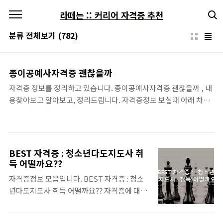
본문 바로가기
라떼는 :: 커리어 자격증 추천
분류 전체보기
(782)
종이공예사자격증 괜찮을까
자격증 정보를 정리하고 있습니다. 종이공예사자격증 괜찮을까 , 내
용찾아보고 알아보고, 정리드립니다. 자격증정보 보실때 아래 차례
목차 바로가기가 편합니다. 종이공예사자격증 자격증 정보 __ 종이
공예사자격증 괜찮을까 __ 여기서 잠깐, 재밌는 사실은 일부 구직자
들은 자격증 스펙을 자세히 보는데 자격증도 자격증 나름입니다. (종
이공예사자격증) 민간자격기본정보(종이공예사자격증) ▶ 자격명
BEST 자격증 : 청소년다도지도사 취
종이공예사자격증 자격발급기관 (사)예성 (TEL : 031-970-0301) 종
득 어떨까요??
이공예사자격증 기관정보 ▶ 등록번호 공동발급기관 ▶ 종이공예사
자격증정보 모음입니다. BEST 자격증 : 청소
자격증 주무부처 한국직업능력개발원 검정시행일정 자격발급기관
년다도지도사 취득 어떨까요?? 자격증에 대하
정보 민간자격관리기관 정보에 대한 표로기관명,홈페이지,보유자
여 정리했습니다. 시간낭비하지 마세요. 아래
격,대표전화,기관유형,주소로 나타냄 기관명 (사)예성 종이공예사자
차례목차 바로가기가 글보기가 편리합니다.
격증 ..