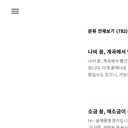
본문 바로가기
분류 전체보기
(782)
나비 꿈, 계곡에서
나비 꿈, 계곡에서 빨간
립니다. 이게 꿈에나온
몽일수도 있으니, 가능
스트 클릭하시면 한방에
면 좋은게, 어떤 전문
다. 🍱 추가 정보 
있는 자격증 BEST,
있는 자격증들은 어떤것
소금 꿈, 깨소금이 
자격증을 따면 또 집에
Hi~ 꿈해몽총정리입니
,유사꿈, 관련된 꿈꾸