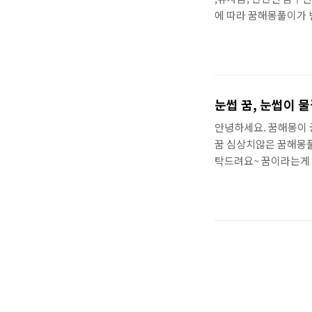
에 따라 꿈해몽풀이가 
황들 끝까지 보시기 바
전체내용 보기가 편리합
한의학사들은 밤에 꾼꿈
추천드림 🥳 쉽게 독
격증 BEST, 집에서
눈썹 꿈, 눈썹이 
격증들은 어떤것들이 있을
안녕하세요. 꿈해몽이 
꿈 심상치않은 꿈해몽풀이
탁드려요~ 꿈이라는게
습니다. 최우선으로 조
보시겠습니다. 목차를
이 시작 한가지 알아 
니, 해몽도 의미가 더 
수있는 유망자격증 모음
있는 자격증 집에서 
? ..