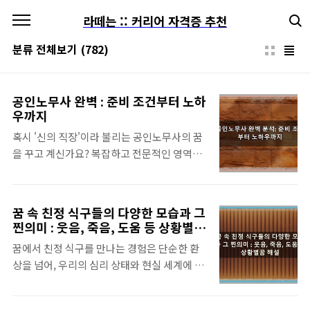
본문 바로가기
라떼는 :: 커리어 자격증 추천
분류 전체보기
(782)
공인노무사 완벽 : 준비 조건부터 노하
우까지
혹시 '신의 직장'이라 불리는 공인노무사의 꿈
을 꾸고 계신가요? 복잡하고 전문적인 영역처
럼 느껴지는 공인노무사 시험의 모든 것을 파
헤쳐 보겠습니다. 준비 조건부터 시험 과목, 합
격 기준, 그리고 효과적인 공부 방법까지, 공인
꿈 속 친정 식구들의 다양한 모습과 그
노무사 자격 취득의 첫걸음부터 마지막 관문까
찐의미 : 웃음, 죽음, 도움 등 상황별꿈
지 상세하게 안내해 드립니다. 지금부터 공인
해설
꿈에서 친정 식구를 만나는 경험은 단순한 환
노무사의 빛나는 미래를 향한 여정을 함께 시
상을 넘어, 우리의 심리 상태와 현실 세계에 대
작해 볼까요? 제대로 확인 해 보실까요? 알아
한 숨겨진 메시지를 담고 있을 수 있습니다. 때
보자 :: 공인노무사 완벽 분석 공인노무사 시험
로는 기쁨과 행복을, 때로는 불안과 경고를 암
응시 자격, 나도 해당될까? 공인노무사의 문턱